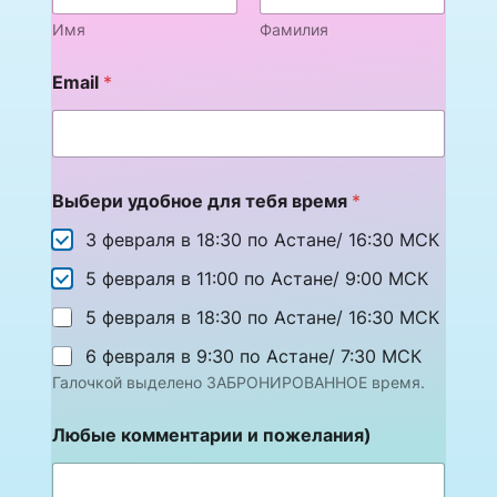
Имя
Фамилия
к
Email
*
о
м
м
е
н
т
Выбери удобное для тебя время
*
а
р
3 февраля в 18:30 по Астане/ 16:30 МСК
и
и
5 февраля в 11:00 по Астане/ 9:00 МСК
п
5 февраля в 18:30 по Астане/ 16:30 МСК
о
ж
6 февраля в 9:30 по Астане/ 7:30 МСК
е
л
Галочкой выделено ЗАБРОНИРОВАННОЕ время.
а
н
Любые комментарии и пожелания)
и
я
)