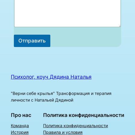
к
о
м
м
е
н
т
Отправить
а
р
и
и
Психолог, коуч Дядина Наталья
"Верни себе крылья" Трансформация и терапия
личности с Натальей Дядиной
Про нас
Политика конфиденциальности
Команда
Политика конфиденциальности
История
Правила и условия