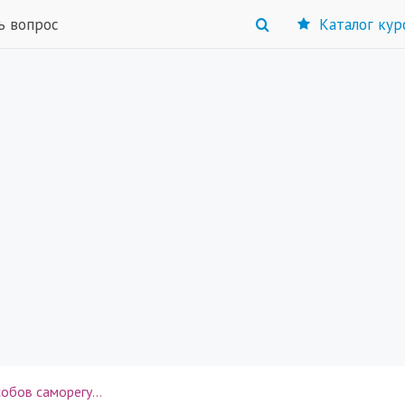
ь вопрос
Каталог кур
Практический сборник "10 способов саморегуляции эмоций"