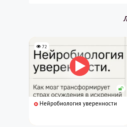
Л
72
Нейробиология уверенности