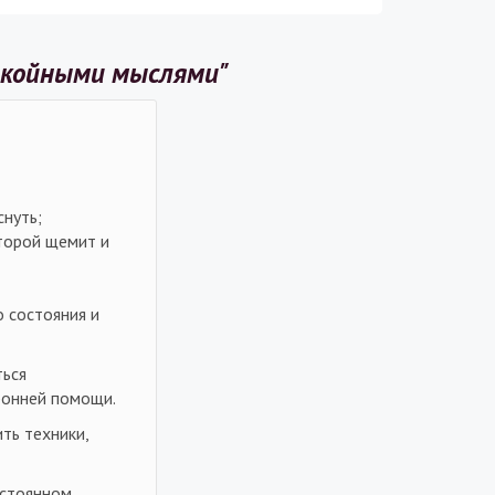
покойными мыслями"
снуть;
оторой щемит и
о состояния и
ться
ронней помощи.
ть техники,
остоянном