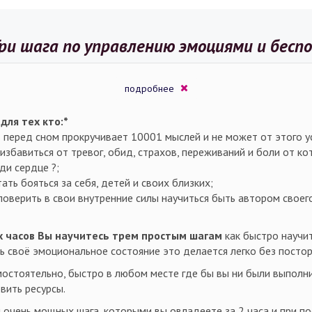
ри шага по управлению эмоциями и бес
подробнее
для тех кто:*
перед сном прокручивает 10001 мыслей и не может от этого у
 избавиться от тревог, обид, страхов, переживаний и боли от к
ди сердце ?;
ать бояться за себя, детей и своих близких;
оверить в свои внутренние силы научиться быть автором своег
х часов Вы научитесь трем простым шагам
как быстро научи
ь своё эмоциональное состояние это делается легко без посто
остоятельно, быстро в любом месте где бы вы ни были выполни
вить ресурсы.
и очень мощных шага, которыми вы овладеете за 2 часа и при п