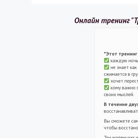
Онлайн тренинг "Т
*Этот тренинг 
каждую ночь 
не знает как
сжимается в гру
хочет перест
кому важно п
своих мыслей.
В течение дву
восстанавливат
Вы сможете сам
чтобы восстано
Три маленьких 