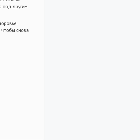
о под другим
доровье.
, чтобы снова