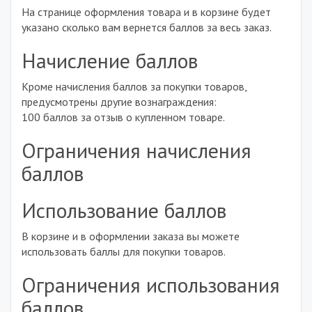
На странице оформления товара и в корзине будет
указано сколько вам вернется баллов за весь заказ.
Начисление баллов
Кроме начисления баллов за покупки товаров,
предусмотрены другие вознаграждения:
100 баллов за отзыв о купленном товаре.
Ограничения начисления
баллов
Использование баллов
В корзине и в оформлении заказа вы можете
использовать баллы для покупки товаров.
Ограничения использования
баллов