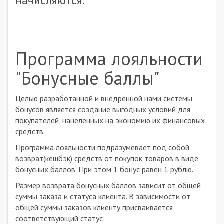
начисляются.
Программа лояльности
"Бонусные баллы"
Целью разработанной и внедренной нами системы
бонусов является создание выгодных условий для
покупателей, нацеленных на экономию их финансовых
средств.
Программа лояльности подразумевает под собой
возврат(кешбэк) средств от покупок товаров в виде
бонусных баллов. При этом 1 бонус равен 1 рублю.
Размер возврата бонусных баллов зависит от общей
суммы заказа и статуса клиента. В зависимости от
общей суммы заказов клиенту присваивается
соответствующий статус: