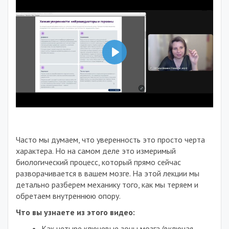
Воспроизвести
53:58
Воспроизвести
Выключить
Настройки
На
звук
весь
экран
Часто мы думаем, что уверенность это просто черта
характера. Но на самом деле это измеримый
биологический процесс, который прямо сейчас
разворачивается в вашем мозге
. На этой лекции мы
детально разберем механику того, как мы теряем и
обретаем внутреннюю опору.
Что вы узнаете из этого видео:
Как четыре ключевые зоны мозга (включая