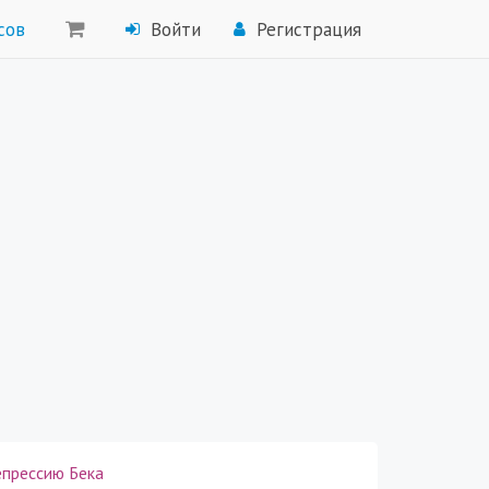
сов
Войти
Регистрация
епрессию Бека